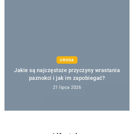
LIFESTYLE
MODA
 wrastania
Sztuka łączenia wzorów: Jak two
gać?
harmonijne stylizacje z odważnymi p
15 lipca 2026