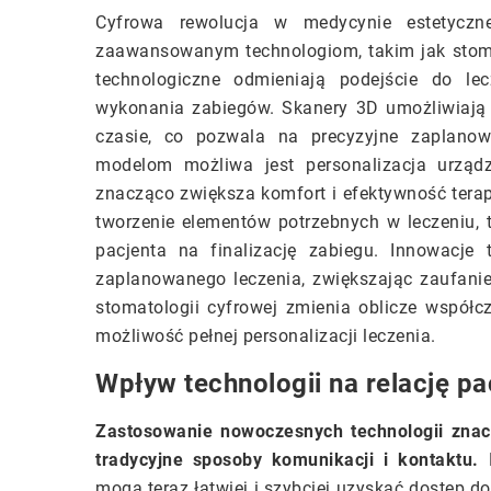
Cyfrowa rewolucja w medycynie estetyczne
zaawansowanym technologiom, takim jak stoma
technologiczne odmieniają podejście do lec
wykonania zabiegów. Skanery 3D umożliwiają
czasie, co pozwala na precyzyjne zaplanow
modelom możliwa jest personalizacja urządz
znacząco zwiększa komfort i efektywność terap
tworzenie elementów potrzebnych w leczeniu, 
pacjenta na finalizację zabiegu. Innowacje
zaplanowanego leczenia, zwiększając zaufanie
stomatologii cyfrowej zmienia oblicze współcz
możliwość pełnej personalizacji leczenia.
Wpływ technologii na relację pa
Zastosowanie nowoczesnych technologii znacz
tradycyjne sposoby komunikacji i kontaktu.
D
mogą teraz łatwiej i szybciej uzyskać dostęp d