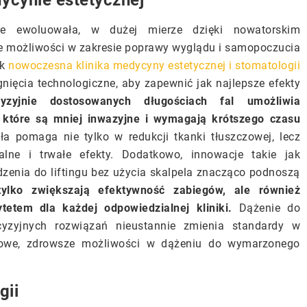
cynie estetycznej
ie ewoluowała, w dużej mierze dzięki nowatorskim
e możliwości w zakresie poprawy wyglądu i samopoczucia
ak
nowoczesna klinika medycyny estetycznej i stomatologii
gnięcia technologiczne, aby zapewnić jak najlepsze efekty
zyjnie dostosowanych długościach fal umożliwia
i, które są mniej inwazyjne i wymagają krótszego czasu
a pomaga nie tylko w redukcji tkanki tłuszczowej, lecz
alne i trwałe efekty. Dodatkowo, innowacje takie jak
zenia do liftingu bez użycia skalpela znacząco podnoszą
tylko zwiększają efektywność zabiegów, ale również
tetem dla każdej odpowiedzialnej kliniki.
Dążenie do
yzyjnych rozwiązań nieustannie zmienia standardy w
 nowe, zdrowsze możliwości w dążeniu do wymarzonego
gii