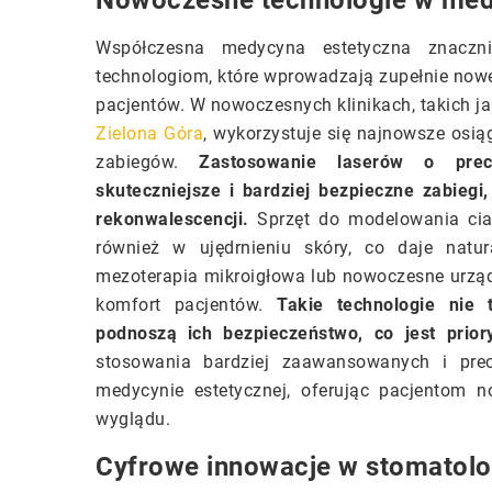
Nowoczesne technologie w medy
Współczesna medycyna estetyczna znaczn
technologiom, które wprowadzają zupełnie now
pacjentów. W nowoczesnych klinikach, takich j
Zielona Góra
, wykorzystuje się najnowsze osią
zabiegów.
Zastosowanie laserów o precy
skuteczniejsze i bardziej bezpieczne zabieg
rekonwalescencji.
Sprzęt do modelowania ciał
również w ujędrnieniu skóry, co daje natur
mezoterapia mikroigłowa lub nowoczesne urząd
komfort pacjentów.
Takie technologie nie 
podnoszą ich bezpieczeństwo, co jest priory
stosowania bardziej zaawansowanych i prec
medycynie estetycznej, oferując pacjentom
wyglądu.
Cyfrowe innowacje w stomatolo