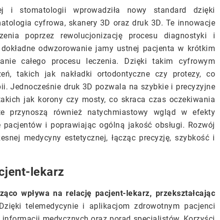
j i stomatologii wprowadziła nowy standard dzięki
tologia cyfrowa, skanery 3D oraz druk 3D. Te innowacje
zenia poprzez rewolucjonizację procesu diagnostyki i
 dokładne odwzorowanie jamy ustnej pacjenta w krótkim
anie całego procesu leczenia. Dzięki takim cyfrowym
eń, takich jak nakładki ortodontyczne czy protezy, co
ii. Jednocześnie druk 3D pozwala na szybkie i precyzyjne
takich jak korony czy mosty, co skraca czas oczekiwania
 te przynoszą również natychmiastowy wgląd w efekty
 pacjentów i poprawiając ogólną jakość obsługi. Rozwój
esnej medycyny estetycznej, łącząc precyzję, szybkość i
cjent-lekarz
ąco wpływa na relację pacjent-lekarz, przekształcając
zięki telemedycynie i aplikacjom zdrowotnym pacjenci
o informacji medycznych oraz porad specjalistów. Korzyści