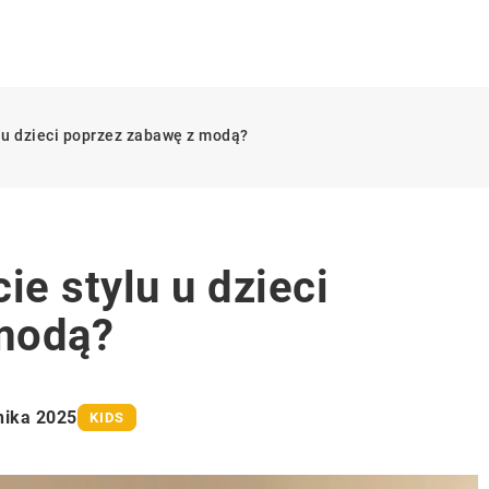
u u dzieci poprzez zabawę z modą?
ie stylu u dzieci
modą?
nika 2025
KIDS