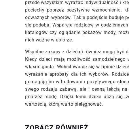
przede wszystkim wyrażać indywidualność i kr
pociechy poprzez pozytywne wzmocnienia, kt
odważnych wyborów. Takie podejście buduje pe
się podoba. Wsparcie rodziców w codziennych
katalogów czy oglądanie pokazów mody, może 
nich ważne w ubiorze.
Wspólne zakupy z dziećmi również mogą być do
Kiedy dzieci mają możliwość samodzielnego w
własne gusta. Wsłuchiwanie się w opinie dzie
wyrażanie aprobaty dla ich wyborów. Rodzice,
pomagają im w budowaniu pozytywnego stosunk
swego rodzaju zabawą, ale i cenną lekcją na
poprzez modę. Dzięki temu dzieci uczą się, ż
wartością, którą warto pielęgnować.
ZOBACZ RÓWNIEŻ