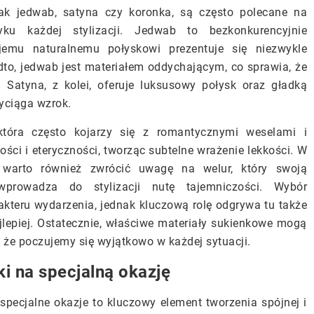
 jak jedwab, satyna czy koronka, są często polecane na
ku każdej stylizacji. Jedwab to bezkonkurencyjnie
wojemu naturalnemu połyskowi prezentuje się niezwykle
to, jedwab jest materiałem oddychającym, co sprawia, że
Satyna, z kolei, oferuje luksusowy połysk oraz gładką
zyciąga wzrok.
tóra często kojarzy się z romantycznymi weselami i
ości i eteryczności, tworząc subtelne wrażenie lekkości. W
, warto również zwrócić uwagę na welur, który swoją
prowadza do stylizacji nutę tajemniczości. Wybór
akteru wydarzenia, jednak kluczową rolę odgrywa tu także
ajlepiej. Ostatecznie, właściwe materiały sukienkowe mogą
, że poczujemy się wyjątkowo w każdej sytuacji.
i na specjalną okazję
pecjalne okazje to kluczowy element tworzenia spójnej i