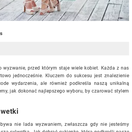
is
o wyzwanie, przed którym staje wiele kobiet. Każda z nas
towo jednocześnie. Kluczem do sukcesu jest znalezienie
 code wydarzenia, ale również podkreśla naszą unikalną
emy, jak dokonać najlepszego wyboru, by czarować stylem
lwetki
e bywa nie lada wyzwaniem, zwłaszcza gdy nie jesteśmy
naszą sylwetką. Jak dobrać sukienkę, która podkreśli nasze