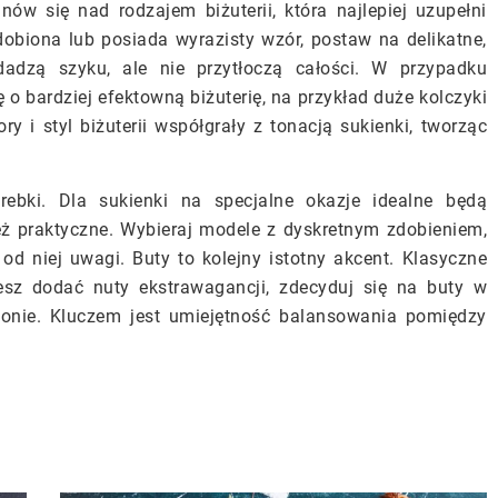
anów się nad rodzajem biżuterii, która najlepiej uzupełni
dobiona lub posiada wyrazisty wzór, postaw na delikatne,
odadzą szyku, ale nie przytłoczą całości. W przypadku
ę o bardziej efektowną biżuterię, na przykład duże kolczyki
ry i styl biżuterii współgrały z tonacją sukienki, tworząc
ebki. Dla sukienki na specjalne okazje idealne będą
 też praktyczne. Wybieraj modele z dyskretnym zdobieniem,
od niej uwagi. Buty to kolejny istotny akcent. Klasyczne
cesz dodać nuty ekstrawagancji, zdecyduj się na buty w
sonie. Kluczem jest umiejętność balansowania pomiędzy