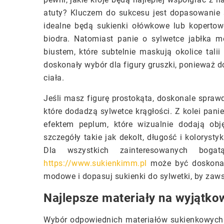
atuty? Kluczem do sukcesu jest dopasowanie su
idealne będą sukienki ołówkowe lub kopertowe
biodra. Natomiast panie o sylwetce jabłka
biustem, które subtelnie maskują okolice tali
doskonały wybór dla figury gruszki, ponieważ d
ciała.
Jeśli masz figurę prostokąta, doskonale sprawd
które dodadzą sylwetce krągłości. Z kolei pani
efektem peplum, które wizualnie dodają obję
szczegóły takie jak dekolt, długość i kolorys
Dla wszystkich zainteresowanych bogat
https://www.sukienkimm.pl
może być doskonałą
modowe i dopasuj sukienki do sylwetki, by zaw
Najlepsze materiały na wyjątko
Wybór odpowiednich materiałów sukienkowych 