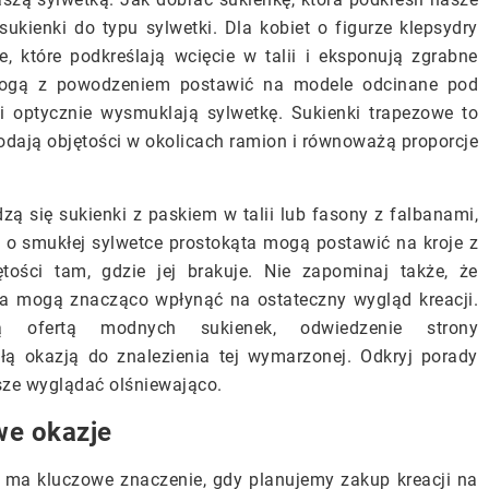
kienki do typu sylwetki. Dla kobiet o figurze klepsydry
, które podkreślają wcięcie w talii i eksponują zgrabne
 mogą z powodzeniem postawić na modele odcinane pod
i i optycznie wysmuklają sylwetkę. Sukienki trapezowe to
odają objętości w okolicach ramion i równoważą proporcje
zą się sukienki z paskiem w talii lub fasony z falbanami,
e o smukłej sylwetce prostokąta mogą postawić na kroje z
tości tam, gdzie jej brakuje. Nie zapominaj także, że
tyka mogą znacząco wpłynąć na ostateczny wygląd kreacji.
ą ofertą modnych sukienek, odwiedzenie strony
 okazją do znalezienia tej wymarzonej. Odkryj porady
sze wyglądać olśniewająco.
we okazje
ma kluczowe znaczenie, gdy planujemy zakup kreacji na