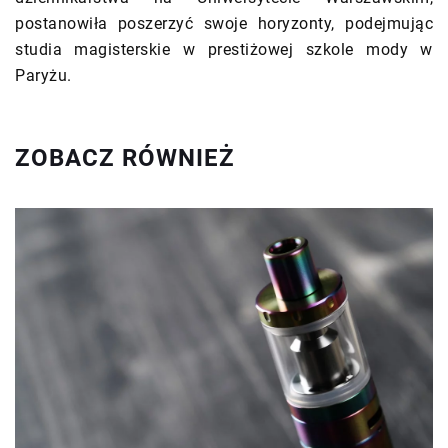
postanowiła poszerzyć swoje horyzonty, podejmując
studia magisterskie w prestiżowej szkole mody w
Paryżu.
ZOBACZ RÓWNIEŻ